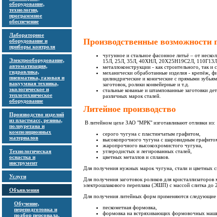
оборудование,
технологии,
программное
обеспечение
Лабораторное
Производственные возможности 
оборудование и
приборы контроля
чугунное и стальное фасонное литьё – от неско
Электрооборудование,
15Л, 25Л, 35Л, 40ХНЛ, 20Х25Н19С2Л, 110Г1
автоматизация,
металлоконструкции - как строительного, так и
гидравлика,
механически обработанные изделия - крепёж, ф
пневматика, газовая и
цилиндрические и конические с прямыми зубьями
вакуумная техника,
заготовок, ролики конвейерные и т.д.
экологическое и
стальные кованые и штампованные заготовки дет
теплотехническое
различных марок сталей.
оборудование
Литейное производство
Производство изделий
из пластмасс, резины,
В литейном цехе ЗАО "МРК" изготавливают отливки из:
полиуретана и
композиционных
серого чугуна с пластинчатым графитом,
материалов
высокопрочного чугуна с шаровидным графито
жаропрочного высокохромистого чугуна,
Технологическая
углеродистых и легированных сталей,
оснастка и
цветных металлов и сплавов.
инструмент
Для получения нужных марок чугуна, стали и цветных с
Услуги
Для получения заготовок роликов для кристаллизаторов
электрошлакового переплава (ЭШП) с массой слитка до 2
Объявления
Для получения литейных форм применяются следующие
Обучение,
пескометная формовка,
переподготовка и
формовка на встряхивающих формовочных маш
подбор персонала,