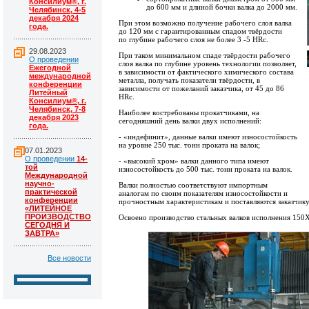
Консилиум®, г.
до 600 мм и длиной бочки валка до 2000 мм.
Челябинск, 4-5
декабря 2024
При этом возможно получение рабочего слоя валка
года.
до 120 мм с гарантированным спадом твёрдости
по глубине рабочего слоя не более 3 -5 HRc.
29.08.2023
При таком минимальном спаде твёрдости рабочего
О проведении
слоя валка по глубине уровень технологии позволяет,
Ежегодной
в зависимости от фактического химического состава
международной
металла, получать показатели твёрдости, в
конференции
зависимости от пожеланий заказчика, от 45 до 86
Литейный
HRc.
Консилиум®, г.
Челябинск, 7-8
Наиболее востребованы прокатчиками, на
декабря 2023
сегодняшний день валки двух исполнений:
года.
- «индефинит», данные валки имеют износостойкость
на уровне 250 тыс. тонн проката на валок;
07.01.2023
О проведении
14-
- «высокий хром» валки данного типа имеют
той
износостойкость до 500 тыс. тонн проката на валок.
Международной
научно-
Валки полностью соответствуют импортным
практической
аналогам по своим показателям износостойкости и
конференции
прочностным характеристикам и поставляются заказчику
«ЛИТЕЙНОЕ
ПРОИЗВОДСТВО
Освоено производство стальных валков исполнения 150
СЕГОДНЯ И
ЗАВТРА»
Все новости