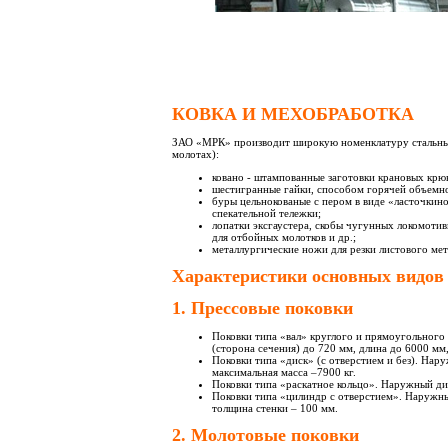
КОВКА И МЕХОБРАБОТКА
ЗАО «МРК» производит широкую номенклатуру стальных 
молотах):
ковано - штампованные заготовки крановых крюк
шестигранные гайки, способом горячей объемн
буры цельнокованые с пером в виде «ласточкин
спекательной тележки;
лопатки эксгаустера, скобы чугунных локомотив
для отбойных молотков и др.;
металлургические ножи для резки листового мет
Характеристики основных видов
1. Прессовые поковки
Поковки типа «вал» круглого и прямоугольного 
(сторона сечения) до 720 мм, длина до 6000 мм,
Поковки типа «диск» (с отверстием и без). На
максимальная масса –7900 кг.
Поковки типа «раскатное кольцо». Наружный ди
Поковки типа «цилиндр с отверстием». Наружны
толщина стенки – 100 мм.
2. Молотовые поковки