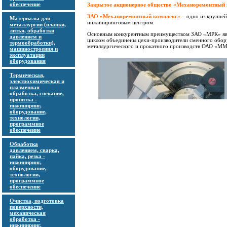
обеспечение
Закрытое акционерное общество «Механоремонтный
ЗАО «Механоремонтный комплекс»
– одно из крупней
Материалы для
инжиниринговым центром.
металлургии (плавки,
литья, обработки
Основным конкурентным преимуществом ЗАО «МРК» явля
давлением и
циклом объединены цехи-производители сменного обору
термообработки),
металлургического и прокатного производств ОАО «М
машиностроения и
эксплуатации
оборудования
Термическая,
электрохимическая и
плазменная
обработка, спекание,
пропитка -
инжиниринг,
оборудование,
технологии,
программное
обеспечение
Обработка
давлением, сварка,
пайка, резка -
инжиниринг,
оборудование,
технологии,
программное
обеспечение
Очистка, подготовка
поверхности,
механическая
обработка -
инжиниринг,