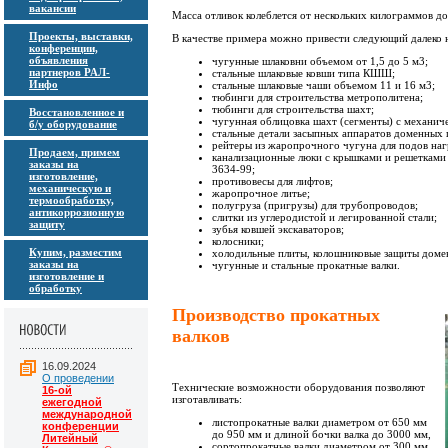
вакансии
Масса отливок колеблется от нескольких килограммов до
Проекты, выставки,
В качестве примера можно привести следующий далеко 
конференции,
объявления
чугунные шлаковни объемом от 1,5 до 5 м3;
партнеров РАЛ-
стальные шлаковые ковши типа КШШ;
Инфо
стальные шлаковые чаши объемом 11 и 16 м3;
тюбинги для строительства метрополитена;
тюбинги для строительства шахт;
Восстановленное и
чугунная облицовка шахт (сегменты) с механич
б/у оборудование
стальные детали засыпных аппаратов доменных п
рейтеры из жаропрочного чугуна для подов наг
Продаем, примем
канализационные люки с крышками и решетками
заказы на
3634-99;
изготовление,
противовесы для лифтов;
механическую и
жаропрочное литье;
термообработку,
полугруза (пригрузы) для трубопроводов;
антикоррозионную
слитки из углеродистой и легированной стали;
защиту
зубья ковшей экскаваторов;
колосники;
Купим, разместим
холодильные плиты, колошниковые защиты доме
заказы на
чугунные и стальные прокатные валки.
изготовление и
обработку
Производство прокатных
валков
16.09.2024
О проведении
Технические возможности оборудования позволяют
16-ой
изготавливать:
ежегодной
международной
листопрокатные валки диаметром от 650 мм
конференции
до 950 мм и длиной бочки валка до 3000 мм,
Литейный
сортопрокатные валки диаметром от 300 мм