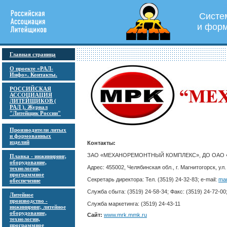
Систе
и форм
Главная страница
О проекте «РАЛ-
Инфо». Контакты.
РОССИЙСКАЯ
АССОЦИАЦИЯ
ЛИТЕЙЩИКОВ (
РАЛ ). Журнал
"Литейщик России"
Производители литых
и формованных
изделий
Контакты:
ЗАО «МЕХАНОРЕМОНТНЫЙ КОМПЛЕКС», ДО ОАО 
Плавка - инжиниринг,
оборудование,
Адрес: 455002, Челябинская обл., г. Магнитогорск
технологии,
программное
Cекретарь директора: Тел. (3519) 24-32-83; e-mail:
ma
обеспечение
Служба сбыта: (3519) 24-58-34; Факс: (3519) 24-72-00;
Литейное
производство -
Служба маркетинга: (3519) 24-43-11
инжиниринг, литейное
оборудование,
Сайт:
www.mrk.mmk.ru
технологии,
программное