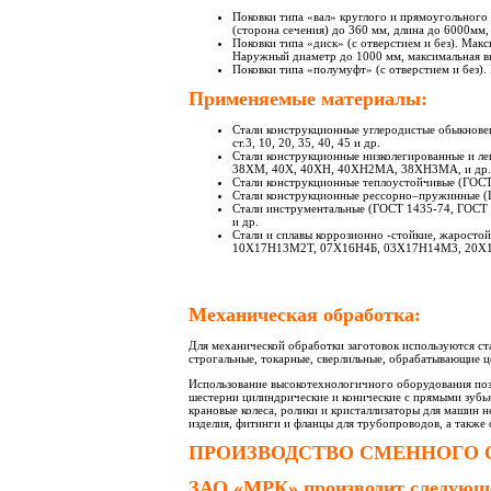
Поковки типа «вал» круглого и прямоугольного 
(сторона сечения) до 360 мм, длина до 6000мм, 
Поковки типа «диск» (с отверстием и без). Макс
Наружный диаметр до 1000 мм, максимальная вы
Поковки типа «полумуфт» (с отверстием и без). 
Применяемые материалы:
Стали конструкционные углеродистые обыкновен
ст.3, 10, 20, 35, 40, 45 и др.
Стали конструкционные низколегированные и л
38ХМ, 40Х, 40ХН, 40ХН2МА, 38ХН3МА, и др.
Стали конструкционные теплоустойчивые (ГО
Стали конструкционные рессорно–пружинные (Г
Стали инструментальные (ГОСТ 1435-74, ГОС
и др.
Стали и сплавы коррозионно -стойкие, жарост
10Х17Н13М2Т, 07Х16Н4Б, 03Х17Н14М3, 20Х13
Механическая обработка:
Для механической обработки заготовок используются ст
строгальные, токарные, сверлильные, обрабатывающие ц
Использование высокотехнологичного оборудования позв
шестерни цилиндрические и конические с прямыми зубья
крановые колеса, ролики и кристаллизаторы для машин 
изделия, фитинги и фланцы для трубопроводов, а также
ПРОИЗВОДСТВО СМЕННОГО 
ЗАО «МРК» производит следующе