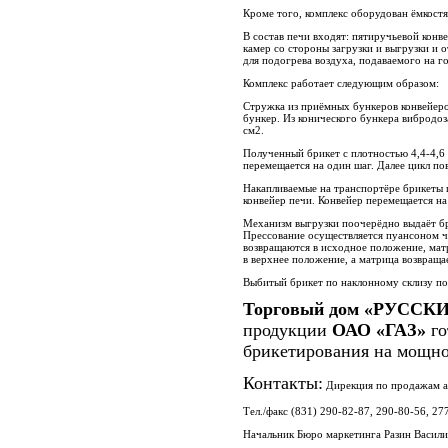
Кроме того, комплекс оборудован ёмкост
В состав печи входят: пятиручьевой конв
камер со стороны загрузки и выгрузки и 
для подогрева воздуха, подаваемого на г
Комплекс работает следующим образом:
Стружка из приёмных бункеров конвейеро
бункер. Из конического бункера вибродоз
см2.
Полученный брикет с плотностью 4,4-4,6 
перемещается на один шаг. Далее цикл по
Накапливаемые на транспортёре брикеты 
конвейер печи. Конвейер перемещается на
Механизм выгрузки поочерёдно выдаёт бри
Прессование осуществляется пуансоном ч
возвращаются в исходное положение, мат
в верхнее положение, а матрица возвраща
Выбитый брикет по наклонному склизу по
Торговый дом «РУСС
продукции
ОАО «ГАЗ»
го
брикетирования на мощно
Контакты:
Дирекция по продажам а
Тел./факс (831) 290-82-87, 290-80-56, 27
Начальник Бюро маркетинга Разин Василий