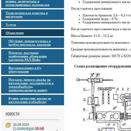
резины, полиуретана и
Содержание минерального масла 
композиционных материалов
После горячего прессования:
Технологическая оснастка и
Плотность брикетов: 5,6 – 6,3 г/с
инструмент
Содержание воды – 0 %;
Содержание минерального масла 
Услуги
После горячего прессования вода и масло
Объявления
Масса брикета: 11,0 – 11,5 кг.
Обучение, переподготовка и
Темповая производительность комплекса -
подбор персонала, вакансии
Средняя производительность комплекса - д
Проекты, выставки,
Габаритные размеры линии: 16170 х 8220
конференции, объявления
партнеров РАЛ-Инфо
Восстановленное и б/у
оборудование
Продаем, примем заказы на
изготовление, механическую и
термообработку,
антикоррозионную защиту
Купим, разместим заказы на
изготовление и обработку
16.09.2024
О проведении
16-ой