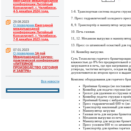
ежегодной международной
конференции Литейный
Консилиум®, г. Челябинск,
4-5 декабря 2024 года.
1-6. Транспортная система подачи струж
7. Пресс гидравлический холодного пресс
29.08.2023
8, 9. Транспортёр и манипулятор загрузки
О проведении
Ежегодной
международной
10. Печь газовая.
конференции Литейный
Консилиум®, г. Челябинск,
11, 12. Механизм выгрузки и манипулятор
7-8 декабря 2023 года.
13. Пресс со штамповой оснасткой для го
07.01.2023
14. Конвейер выгрузки.
О проведении
14-той
Международной научно-
Суть Технологии горячего брикетировани
практической конференции
влажностью до 8% без предварительной о
«ЛИТЕЙНОЕ
загружаются в печь, где при нагревании 
ПРОИЗВОДСТВО СЕГОДНЯ
углерода, частички которого, оседая на 
И ЗАВТРА»
доуплотняются во втором прессе и выдают
Комплекс оборудования для горячего бри
Все новости
Приёмные бункера (не поставляю
Конвейер для подачи стружки (не
Грохот для удаления из стружки 
Конвейер подачи стружки в приём
Приёмный бункер с вибратором (н
Пресс гидравлический 600 тс (не 
Транспортёр наклонный для накоп
Манипулятор загрузки
Газовая печь для нагрева брикето
Механизм выгрузки из печи
Манипулятор для загрузки брикет
Пресс усилием 600 тс со штампов
Транспортёр для приёма горячих 