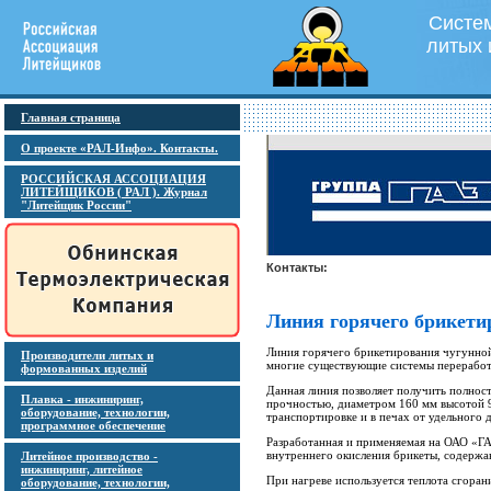
Систем
литых 
Главная страница
О проекте «РАЛ-Инфо». Контакты.
РОССИЙСКАЯ АССОЦИАЦИЯ
ЛИТЕЙЩИКОВ ( РАЛ ). Журнал
"Литейщик России"
Контакты:
Линия горячего брикети
Линия горячего брикетирования чугунной
Производители литых и
многие существующие системы переработ
формованных изделий
Данная линия позволяет получить полнос
Плавка - инжиниринг,
прочностью, диаметром 160 мм высотой 90
оборудование, технологии,
транспортировке и в печах от удельного 
программное обеспечение
Разработанная и применяемая на ОАО «ГА
внутреннего окисления брикеты, содержа
Литейное производство -
инжиниринг, литейное
При нагреве используется теплота сгоран
оборудование, технологии,