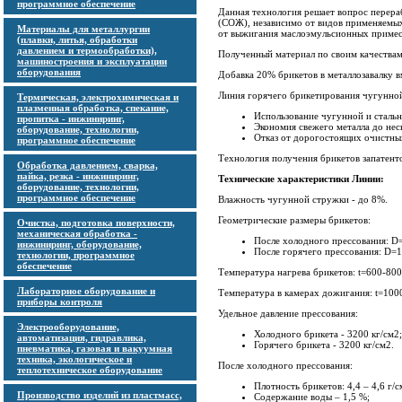
программное обеспечение
Данная технология решает вопрос перер
(СОЖ), независимо от видов применяемы
Материалы для металлургии
от выжигания маслоэмульсионных примес
(плавки, литья, обработки
давлением и термообработки),
Полученный материал по своим качествам
машиностроения и эксплуатации
оборудования
Добавка 20% брикетов в металлозавалку в
Линия горячего брикетирования чугунной
Термическая, электрохимическая и
плазменная обработка, спекание,
Использование чугунной и сталь
пропитка - инжиниринг,
Экономия свежего металла до неск
оборудование, технологии,
Отказ от дорогостоящих очистны
программное обеспечение
Технология получения брикетов запатент
Обработка давлением, сварка,
пайка, резка - инжиниринг,
Технические характеристики Линии:
оборудование, технологии,
программное обеспечение
Влажность чугунной стружки - до 8%.
Геометрические размеры брикетов:
Очистка, подготовка поверхности,
механическая обработка -
После холодного прессования: D
инжиниринг, оборудование,
После горячего прессования: D=
технологии, программное
обеспечение
Температура нагрева брикетов: t=600-800
Лабораторное оборудование и
Температура в камерах дожигания: t=100
приборы контроля
Удельное давление прессования:
Электрооборудование,
Холодного брикета - 3200 кг/см2;
автоматизация, гидравлика,
Горячего брикета - 3200 кг/см2.
пневматика, газовая и вакуумная
техника, экологическое и
После холодного прессования:
теплотехническое оборудование
Плотность брикетов: 4,4 – 4,6 г/с
Производство изделий из пластмасс,
Содержание воды – 1,5 %;