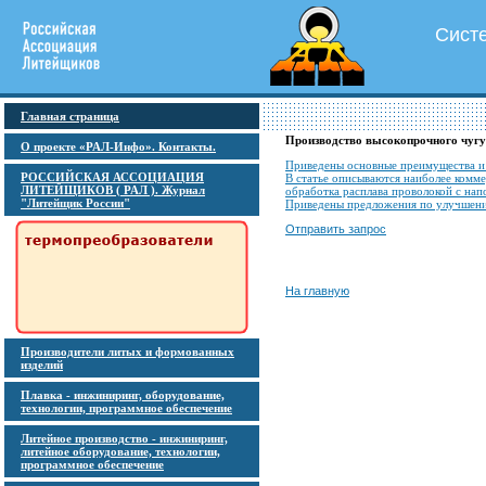
Сист
Главная страница
Производство высокопрочного чугу
О проекте «РАЛ-Инфо». Контакты.
Приведены основные преимущества и 
РОССИЙСКАЯ АССОЦИАЦИЯ
В статье описываются наиболее комм
ЛИТЕЙЩИКОВ ( РАЛ ). Журнал
обработка расплава проволокой с нап
"Литейщик России"
Приведены предложения по улучшен
Отправить запрос
На главную
Производители литых и формованных
изделий
Плавка - инжиниринг, оборудование,
технологии, программное обеспечение
Литейное производство - инжиниринг,
литейное оборудование, технологии,
программное обеспечение