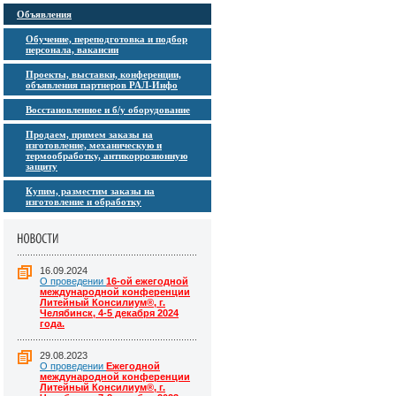
Объявления
Обучение, переподготовка и подбор
персонала, вакансии
Проекты, выставки, конференции,
объявления партнеров РАЛ-Инфо
Восстановленное и б/у оборудование
Продаем, примем заказы на
изготовление, механическую и
термообработку, антикоррозионную
защиту
Купим, разместим заказы на
изготовление и обработку
16.09.2024
О проведении
16-ой ежегодной
международной конференции
Литейный Консилиум®, г.
Челябинск, 4-5 декабря 2024
года.
29.08.2023
О проведении
Ежегодной
международной конференции
Литейный Консилиум®, г.