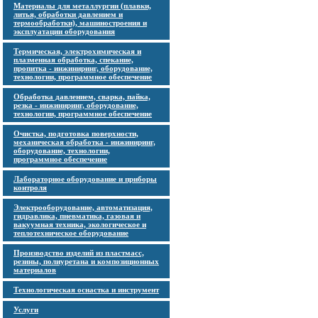
Материалы для металлургии (плавки,
литья, обработки давлением и
термообработки), машиностроения и
эксплуатации оборудования
Термическая, электрохимическая и
плазменная обработка, спекание,
пропитка - инжиниринг, оборудование,
технологии, программное обеспечение
Обработка давлением, сварка, пайка,
резка - инжиниринг, оборудование,
технологии, программное обеспечение
Очистка, подготовка поверхности,
механическая обработка - инжиниринг,
оборудование, технологии,
программное обеспечение
Лабораторное оборудование и приборы
контроля
Электрооборудование, автоматизация,
гидравлика, пневматика, газовая и
вакуумная техника, экологическое и
теплотехническое оборудование
Производство изделий из пластмасс,
резины, полиуретана и композиционных
материалов
Технологическая оснастка и инструмент
Услуги