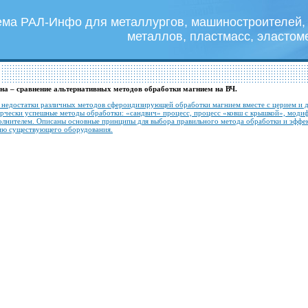
ема РАЛ-Инфо для металлургов, машиностроителей, 
металлов, пластмасс, эластом
на – сравнение альтернативных методов обработки магнием на ВЧ.
недостатки различных методов сфероидизирующей обработки магнием вместе с церием и д
ерчески успешные методы обработки: «сандвич» процесс, процесс «ковш с крышкой», мод
олнителем. Описаны основные принципы для выбора правильного метода обработки и эффект
ию существующего оборудования.