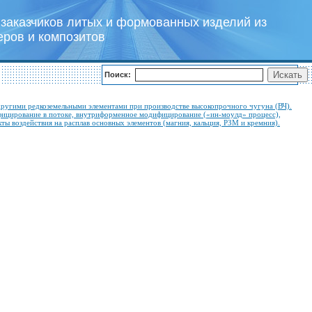
заказчиков литых и формованных изделий из
еров и композитов
Поиск:
ругими редкоземельными элементами при производстве высокопрочного чугуна (ВЧ).
ифицирование в потоке, внутриформенное модифицирование («ин-моулд» процесс),
ы воздействия на расплав основных элементов (магния, кальция, РЗМ и кремния).