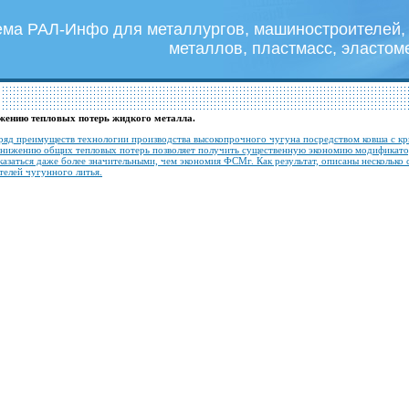
ема РАЛ-Инфо для металлургов, машиностроителей, 
металлов, пластмасс, эластом
жению тепловых потерь жидкого металла.
 ряд преимуществ технологии производства высокопрочного чугуна посредством ковша с кр
 снижению общих тепловых потерь позволяет получить существенную экономию модификато
казаться даже более значительными, чем экономия ФСМг. Как результат, описаны несколько
телей чугунного литья.