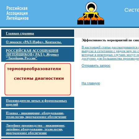
Сист
Главная страница
Эффективность мероприятий по сни
О проекте «РАЛ-Инфо». Контакты.
В настоящей статье рассматриваются
РОССИЙСКАЯ АССОЦИАЦИЯ
выпуске в сочетании с рядом мер по
ЛИТЕЙЩИКОВ ( РАЛ ). Журнал
которые в некоторых случаях могут о
"Литейщик России"
доступно для большинства производи
Отправить запрос
На главную
Производители литых и формованных
изделий
Плавка - инжиниринг, оборудование,
технологии, программное обеспечение
Литейное производство - инжиниринг,
литейное оборудование, технологии,
программное обеспечение