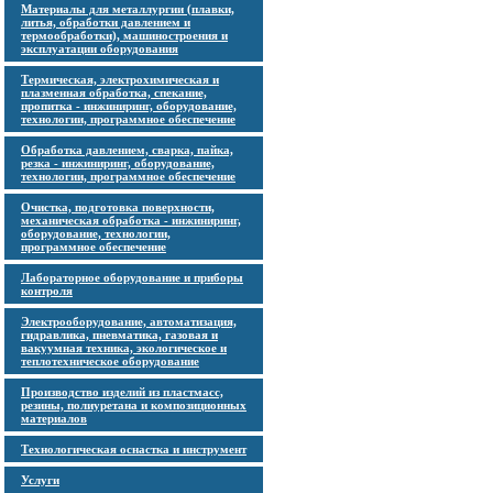
Материалы для металлургии (плавки,
литья, обработки давлением и
термообработки), машиностроения и
эксплуатации оборудования
Термическая, электрохимическая и
плазменная обработка, спекание,
пропитка - инжиниринг, оборудование,
технологии, программное обеспечение
Обработка давлением, сварка, пайка,
резка - инжиниринг, оборудование,
технологии, программное обеспечение
Очистка, подготовка поверхности,
механическая обработка - инжиниринг,
оборудование, технологии,
программное обеспечение
Лабораторное оборудование и приборы
контроля
Электрооборудование, автоматизация,
гидравлика, пневматика, газовая и
вакуумная техника, экологическое и
теплотехническое оборудование
Производство изделий из пластмасс,
резины, полиуретана и композиционных
материалов
Технологическая оснастка и инструмент
Услуги