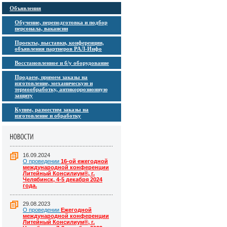
Объявления
Обучение, переподготовка и подбор
персонала, вакансии
Проекты, выставки, конференции,
объявления партнеров РАЛ-Инфо
Восстановленное и б/у оборудование
Продаем, примем заказы на
изготовление, механическую и
термообработку, антикоррозионную
защиту
Купим, разместим заказы на
изготовление и обработку
16.09.2024
О проведении
16-ой ежегодной
международной конференции
Литейный Консилиум®, г.
Челябинск, 4-5 декабря 2024
года.
29.08.2023
О проведении
Ежегодной
международной конференции
Литейный Консилиум®, г.