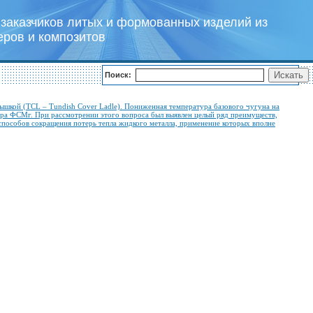
заказчиков литых и формованных изделий из
еров и композитов
Поиск:
ышкой (TCL – Tundish Cover Ladle). Пониженная температура базового чугуна на
ра ФСМг. При рассмотрении этого вопроса был выявлен целый ряд преимуществ,
 способов сокращения потерь тепла жидкого металла, применение которых вполне