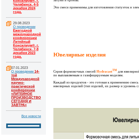
латуни и бронзы.
Консилиум®, г.
Челябинск, 4-5
Эти смеси применимы для изготовления статуэток и эле
декабря 2024
года.
29.08.2023
О проведении
Ежегодной
международной
конференции
Литейный
Консилиум®, г.
Челябинск, 7-8
декабря 2023
Ювелирные изделия
года.
07.01.2023
ТМ
Серия формовочных смесей
Hydracast
для ювелирной
О проведении
14-
по выплавляемым и газифицируемым моделям.
той
Международной
Каждый из продуктов - это готовая к применению смесь
научно-
ювелирных изделий (тип изделий, их размер и уровень с
практической
конференции
«ЛИТЕЙНОЕ
ПРОИЗВОДСТВО
СЕГОДНЯ И
ЗАВТРА»
Все новости