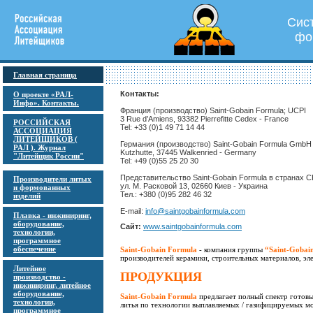
Сис
фо
Главная страница
Контакты:
О проекте «РАЛ-
Инфо». Контакты.
Франция (производство) Saint-Gobain Formula; UCPI
3 Rue d’Amiens, 93382 Pierrefitte Cedex - France
РОССИЙСКАЯ
Tel: +33 (0)1 49 71 14 44
АССОЦИАЦИЯ
ЛИТЕЙЩИКОВ (
Германия (производство) Saint-Gobain Formula GmbH
РАЛ ). Журнал
Kutzhutte, 37445 Walkenried - Germany
"Литейщик России"
Tel: +49 (0)55 25 20 30
Представительство Saint-Gobain Formula в странах 
Производители литых
ул. М. Расковой 13, 02660 Киев - Украина
и формованных
Тел.: +380 (0)95 282 46 32
изделий
E-mail:
info@saintgobainformula.com
Плавка - инжиниринг,
оборудование,
Сайт:
www.saintgobainformula.com
технологии,
программное
обеспечение
Saint-Gobain Formula
- компания группы
“Saint-Gobai
производителей керамики, строительных материалов, эл
Литейное
ПРОДУКЦИЯ
производство -
инжиниринг, литейное
оборудование,
Saint-Gobain Formula
предлагает полный спектр готовы
технологии,
литья по технологии выплавляемых / газифицируемых мо
программное