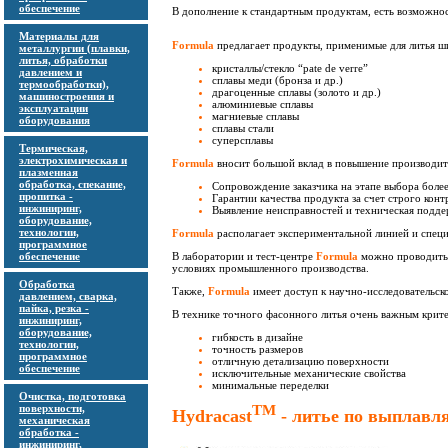
обеспечение
В дополнение к стандартным продуктам, есть возможнос
Материалы для
Formula
предлагает продукты, применимые для литья ш
металлургии (плавки,
литья, обработки
кристаллы/стекло “pate de verre”
давлением и
сплавы меди (бронза и др.)
термообработки),
драгоценные сплавы (золото и др.)
машиностроения и
алюминиевые сплавы
эксплуатации
магниевые сплавы
оборудования
сплавы стали
суперсплавы
Термическая,
электрохимическая и
Formula
вносит большой вклад в повышение производите
плазменная
обработка, спекание,
Сопровождение заказчика на этапе выбора боле
пропитка -
Гарантии качества продукта за счет строго конт
инжиниринг,
Выявление неисправностей и техническая подде
оборудование,
технологии,
Formula
располагает экспериментальной линией и спец
программное
обеспечение
В лаборатории и тест-центре
Formula
можно проводить 
условиях промышленного производства.
Обработка
Также,
Formula
имеет доступ к научно-исследовательс
давлением, сварка,
пайка, резка -
В технике точного фасонного литья очень важным крит
инжиниринг,
оборудование,
гибкость в дизайне
технологии,
точность размеров
программное
отличную детализацию поверхности
обеспечение
исключительные механические свойства
минимальные переделки
Очистка, подготовка
поверхности,
ТМ
Hydracast
- литье по выплавл
механическая
обработка -
инжиниринг,