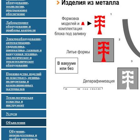
оборудование,
технологии,
программное
обеспечение
Лабораторное
оборудование и
приборы контроля
Электрооборудование,
автоматизация,
гидравлика,
пневматика, газовая и
вакуумная техника,
экологическое и
теплотехническое
оборудование
Производство изделий
из пластмасс, резины,
полиуретана и
композиционных
материалов
Технологическая
оснастка и
инструмент
Услуги
Объявления
Обучение,
переподготовка и
подбор персонала,