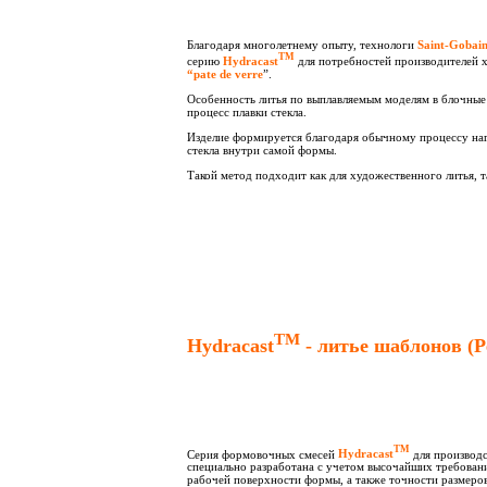
Благодаря многолетнему опыту, технологи
Saint-Gobai
ТМ
серию
Hydracast
для потребностей производителей х
“pate de verre
”.
Особенность литья по выплавляемым моделям в блочны
процесс плавки стекла.
Изделие формируется благодаря обычному процессу наг
стекла внутри самой формы.
Такой метод подходит как для художественного литья, 
ТМ
Hydracast
- литье шаблонов (P
ТМ
Серия формовочных смесей
Hydracast
для производ
специально разработана с учетом высочайших требовани
рабочей поверхности формы, а также точности размеров