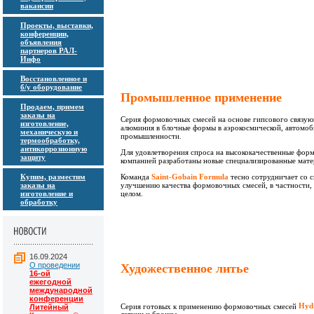
вакансии
Проекты, выставки,
конференции,
объявления
партнеров РАЛ-
Инфо
Восстановленное и
б/у оборудование
Промышленное применение
Продаем, примем
заказы на
Серия формовочных смесей на основе гипсового связу
изготовление,
алюминия в блочные формы в аэрокосмической, автомоб
механическую и
промышленности.
термообработку,
антикоррозионную
Для удовлетворения спроса на высококачественные форм
защиту
компанией разработаны новые специализированные мате
Команда
Saint-Gobain Form
ula
тесно сотрудничает со с
Купим, разместим
улучшению качества формовочных смесей, в частности,
заказы на
целом.
изготовление и
обработку
16.09.2024
О проведении
Художественное литье
16-ой
ежегодной
международной
конференции
Серия готовых к применению формовочных смесей
Hyd
Литейный