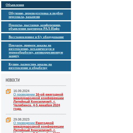
Объявления
Обучение, переподготовка и подбор
персонала, вакансии
Проекты, выставки, конференции,
объявления партнеров РАЛ-Инфо
Восстановленное и б/у оборудование
Продаем, примем заказы на
изготовление, механическую и
термообработку, антикоррозионную
защиту
Купим, разместим заказы на
изготовление и обработку
16.09.2024
О проведении
16-ой ежегодной
международной конференции
Литейный Консилиум®, г.
Челябинск, 4-5 декабря 2024
года.
29.08.2023
О проведении
Ежегодной
международной конференции
Литейный Консилиум®, г.