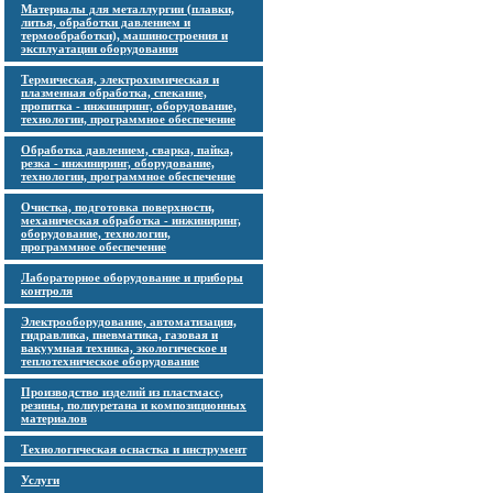
Материалы для металлургии (плавки,
литья, обработки давлением и
термообработки), машиностроения и
эксплуатации оборудования
Термическая, электрохимическая и
плазменная обработка, спекание,
пропитка - инжиниринг, оборудование,
технологии, программное обеспечение
Обработка давлением, сварка, пайка,
резка - инжиниринг, оборудование,
технологии, программное обеспечение
Очистка, подготовка поверхности,
механическая обработка - инжиниринг,
оборудование, технологии,
программное обеспечение
Лабораторное оборудование и приборы
контроля
Электрооборудование, автоматизация,
гидравлика, пневматика, газовая и
вакуумная техника, экологическое и
теплотехническое оборудование
Производство изделий из пластмасс,
резины, полиуретана и композиционных
материалов
Технологическая оснастка и инструмент
Услуги