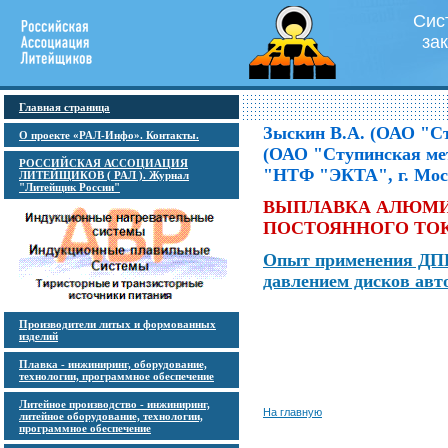
Сис
за
Главная страница
Зыскин В.А. (ОАО "Ст
О проекте «РАЛ-Инфо». Контакты.
(ОАО "Ступинская мет
РОССИЙСКАЯ АССОЦИАЦИЯ
"НТФ "ЭКТА", г. Мос
ЛИТЕЙЩИКОВ ( РАЛ ). Журнал
"Литейщик России"
ВЫПЛАВКА АЛЮМИ
ПОСТОЯННОГО ТОК
Опыт применения ДПП
давлением дисков авт
Производители литых и формованных
изделий
Плавка - инжиниринг, оборудование,
технологии, программное обеспечение
Литейное производство - инжиниринг,
На главную
литейное оборудование, технологии,
программное обеспечение