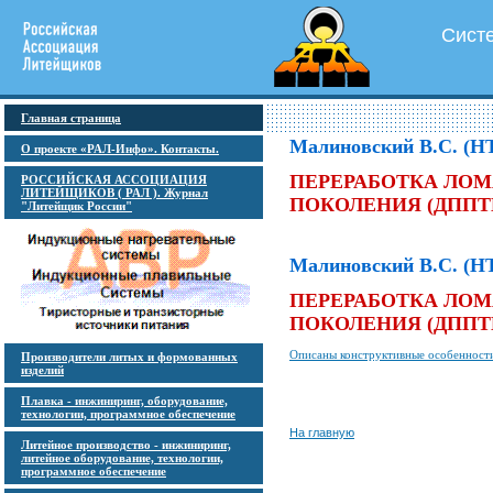
Сист
Главная страница
Малиновский В.С. (
О проекте «РАЛ-Инфо». Контакты.
ПЕРЕРАБОТКА ЛОМ
РОССИЙСКАЯ АССОЦИАЦИЯ
ЛИТЕЙЩИКОВ ( РАЛ ). Журнал
ПОКОЛЕНИЯ (ДППТ
"Литейщик России"
Малиновский В.С. (
ПЕРЕРАБОТКА ЛОМ
ПОКОЛЕНИЯ (ДППТ
Описаны конструктивные особенност
Производители литых и формованных
изделий
Плавка - инжиниринг, оборудование,
технологии, программное обеспечение
На главную
Литейное производство - инжиниринг,
литейное оборудование, технологии,
программное обеспечение