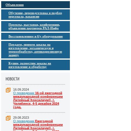
Объявления
Обучение, переподготовка и подбор
персонала, вакансии
Проекты, выставки, конференции,
объявления партнеров РАЛ-Инфо
Восстановленное и б/у оборудование
Продаем, примем заказы на
изготовление, механическую и
термообработку, антикоррозионную
защиту
Купим, разместим заказы на
изготовление и обработку
16.09.2024
О проведении
16-ой ежегодной
международной конференции
Литейный Консилиум®, г.
Челябинск, 4-5 декабря 2024
года.
29.08.2023
О проведении
Ежегодной
международной конференции
Литейный Консилиум®, г.