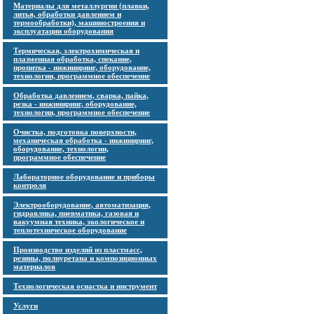
Материалы для металлургии (плавки,
литья, обработки давлением и
термообработки), машиностроения и
эксплуатации оборудования
Термическая, электрохимическая и
плазменная обработка, спекание,
пропитка - инжиниринг, оборудование,
технологии, программное обеспечение
Обработка давлением, сварка, пайка,
резка - инжиниринг, оборудование,
технологии, программное обеспечение
Очистка, подготовка поверхности,
механическая обработка - инжиниринг,
оборудование, технологии,
программное обеспечение
Лабораторное оборудование и приборы
контроля
Электрооборудование, автоматизация,
гидравлика, пневматика, газовая и
вакуумная техника, экологическое и
теплотехническое оборудование
Производство изделий из пластмасс,
резины, полиуретана и композиционных
материалов
Технологическая оснастка и инструмент
Услуги