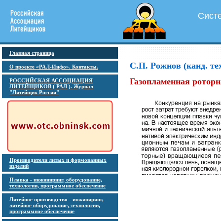
Сист
Главная страница
С.П. Рожнов (канд. те
О проекте «РАЛ-Инфо». Контакты.
Газопламенная роторн
РОССИЙСКАЯ АССОЦИАЦИЯ
ЛИТЕЙЩИКОВ ( РАЛ ). Журнал
"Литейщик России"
Производители литых и формованных
изделий
Плавка - инжиниринг, оборудование,
технологии, программное обеспечение
Литейное производство - инжиниринг,
литейное оборудование, технологии,
программное обеспечение