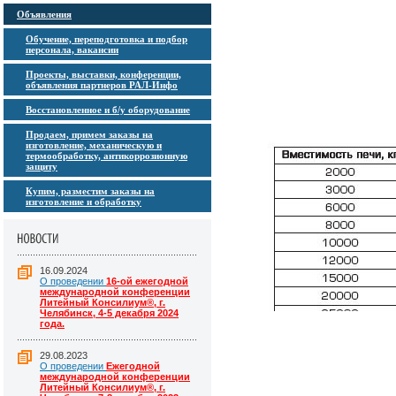
Объявления
Обучение, переподготовка и подбор
персонала, вакансии
Проекты, выставки, конференции,
объявления партнеров РАЛ-Инфо
Восстановленное и б/у оборудование
Продаем, примем заказы на
изготовление, механическую и
термообработку, антикоррозионную
защиту
Купим, разместим заказы на
изготовление и обработку
16.09.2024
О проведении
16-ой ежегодной
международной конференции
Литейный Консилиум®, г.
Челябинск, 4-5 декабря 2024
года.
29.08.2023
О проведении
Ежегодной
международной конференции
Литейный Консилиум®, г.