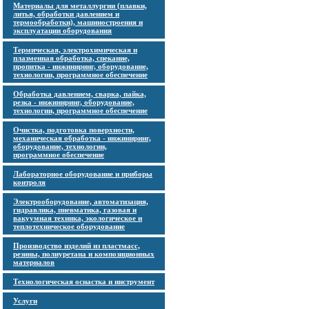
Материалы для металлургии (плавки,
литья, обработки давлением и
термообработки), машиностроения и
эксплуатации оборудования
Термическая, электрохимическая и
плазменная обработка, спекание,
пропитка - инжиниринг, оборудование,
технологии, программное обеспечение
Обработка давлением, сварка, пайка,
резка - инжиниринг, оборудование,
технологии, программное обеспечение
Очистка, подготовка поверхности,
механическая обработка - инжиниринг,
оборудование, технологии,
программное обеспечение
Лабораторное оборудование и приборы
контроля
Электрооборудование, автоматизация,
гидравлика, пневматика, газовая и
вакуумная техника, экологическое и
теплотехническое оборудование
Производство изделий из пластмасс,
резины, полиуретана и композиционных
материалов
Технологическая оснастка и инструмент
Услуги