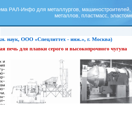
ема РАЛ-Инфо для металлургов, машиностроителей, 
металлов, пластмасс, эластом
хн. наук, ООО «Спецлиттех - инж.», г. Москва)
ая печь для плавки серого и высокопрочного чугуна