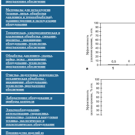
программное обеспечение
Материалы для металлургии
(плавки, литья, обработки
давлением и термообработки),
машиностроения и эксплуатации
оборудования
Термическая, электрохимическая и
плазменная обработка, спекание,
пропитка - инжиниринг,
оборудование, технологии,
программное обеспечение
Обработка давлением, сварка,
пайка, резка - инжиниринг,
оборудование, технологии,
программное обеспечение
Очистка, подготовка поверхности,
механическая обработка -
инжиниринг, оборудование,
технологии, программное
обеспечение
Лабораторное оборудование и
приборы контроля
Электрооборудование,
автоматизация, гидравлика,
пневматика, газовая и вакуумная
техника, экологическое и
теплотехническое оборудование
Производство изделий из