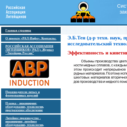
Сис
за
Главная страница
Э.Б.Тен (д-р техн. наук,
О проекте «РАЛ-Инфо». Контакты.
исследовательский техн
РОССИЙСКАЯ АССОЦИАЦИЯ
ЛИТЕЙЩИКОВ ( РАЛ ). Журнал
Эффективность и кинети
"Литейщик России"
Производители литых и
формованных изделий
Плавка - инжиниринг,
оборудование, технологии,
программное обеспечение
Литейное производство -
инжиниринг, литейное
оборудование, технологии,