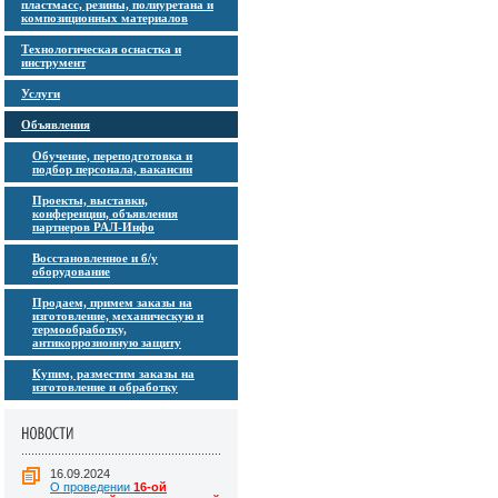
пластмасс, резины, полиуретана и
композиционных материалов
Технологическая оснастка и
инструмент
Услуги
Объявления
Обучение, переподготовка и
подбор персонала, вакансии
Проекты, выставки,
конференции, объявления
партнеров РАЛ-Инфо
Восстановленное и б/у
оборудование
Продаем, примем заказы на
изготовление, механическую и
термообработку,
антикоррозионную защиту
Купим, разместим заказы на
изготовление и обработку
16.09.2024
О проведении
16-ой